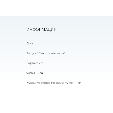
й воздух не выходит наружу.
 даже при обычной работе в
адок, просмотра видео или работы
ны зоны возле клавиатуры, нижней
я ноутбук
даже без игр и тяжелых
ИНФОРМАЦИЯ
Блог
Акция “Счастливые часы”
Карта сайта
Франшиза
Курсы мастеров по ремонту техники
водить тепло от процессора,