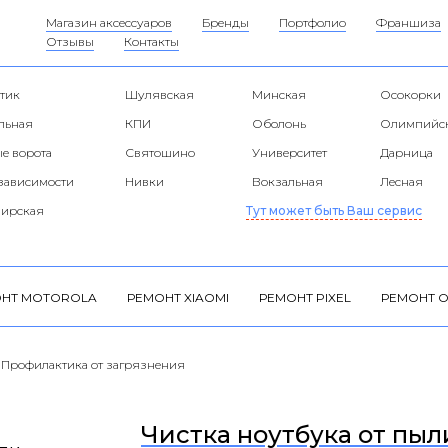
Магазин аксессуаров
Бренды
Портфолио
Франшиза
Отзывы
Контакты
тик
Шулявская
Минская
Осокорки
альная
КПИ
Оболонь
Олимпийс
е ворота
Святошино
Университет
Дарница
езависимости
Нивки
Вокзальная
Лесная
ирская
Тут может быть Ваш сервис
НТ MOTOROLA
РЕМОНТ XIAOMI
РЕМОНТ PIXEL
РЕМОНТ O
. Профилактика от загрязнения
Чистка ноутбука от пыл