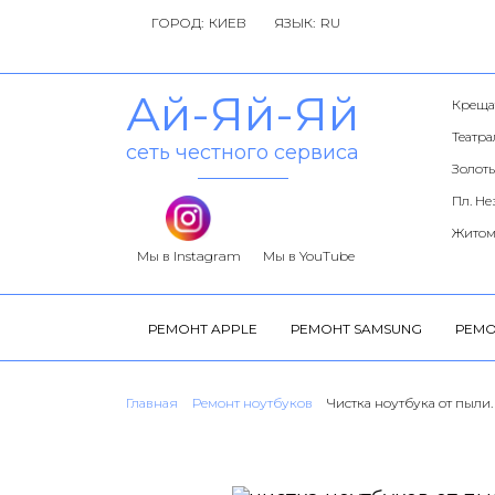
ГОРОД:
ЯЗЫК:
Ай-Яй-Яй
Креща
Театр
сеть честного сервиса
Золоты
Пл. Н
Житом
Мы в Instagram
Мы в YouTube
РЕМОНТ APPLE
РЕМОНТ SAMSUNG
РЕМО
Главная
Ремонт ноутбуков
Чистка ноутбука от пыли