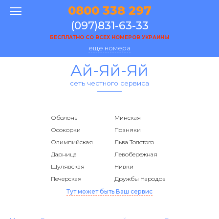
0800 338 297
(097)831-63-33
БЕСПЛАТНО СО ВСЕХ НОМЕРОВ УКРАИНЫ
еще номера
Ай-Яй-Яй
сеть честного сервиса
Оболонь
Минская
Осокорки
Позняки
Олимпийская
Льва Толстого
Дарница
Левобережная
Шулявская
Нивки
Печерская
Дружбы Народов
Тут может быть Ваш сервис