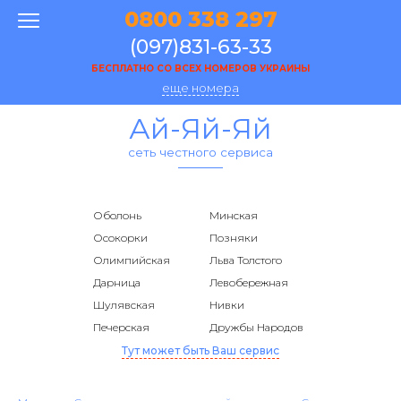
0800 338 297
(097)831-63-33
БЕСПЛАТНО СО ВСЕХ НОМЕРОВ УКРАИНЫ
еще номера
Ай-Яй-Яй
сеть честного сервиса
Оболонь
Минская
Осокорки
Позняки
Олимпийская
Льва Толстого
Дарница
Левобережная
Шулявская
Нивки
Печерская
Дружбы Народов
Тут может быть Ваш сервис