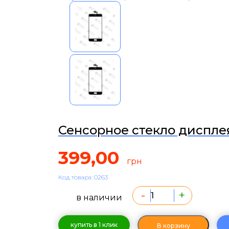
Сенсорное стекло диспле
399,00
грн
Код товара: 0263
-
+
в наличии
купить в 1 клик
В корзину