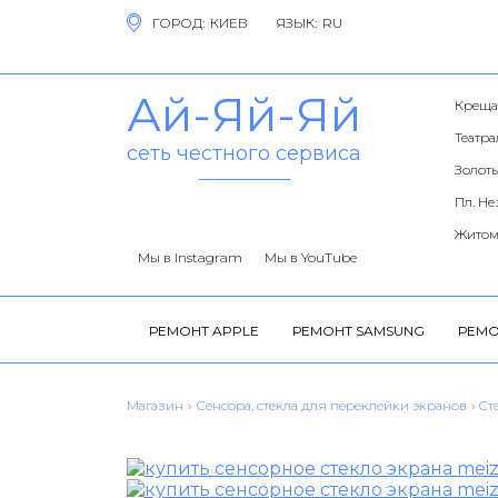
ГОРОД:
ЯЗЫК:
Ай-Яй-Яй
Креща
Театр
сеть честного сервиса
Золоты
Пл. Н
Житом
Мы в Instagram
Мы в YouTube
РЕМОНТ APPLE
РЕМОНТ SAMSUNG
РЕМО
Магазин
›
Сенсора, стекла для переклейки экранов
›
Cт