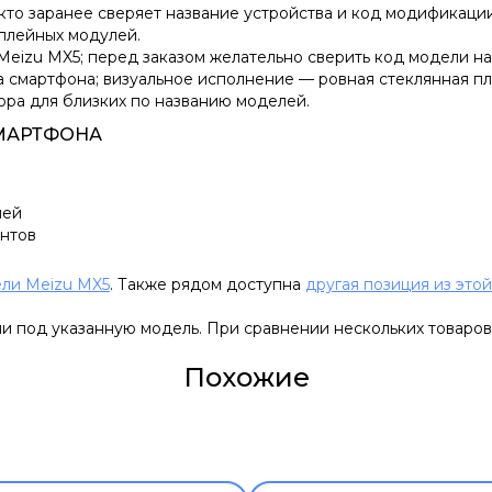
кто заранее сверяет название устройства и код модификации.
сплейных модулей.
Meizu MX5; перед заказом желательно сверить код модели на
а смартфона; визуальное исполнение — ровная стеклянная п
ра для близких по названию моделей.
СМАРТФОНА
ией
ентов
ели Meizu MX5
. Также рядом доступна
другая позиция из это
и под указанную модель. При сравнении нескольких товаров
Похожие