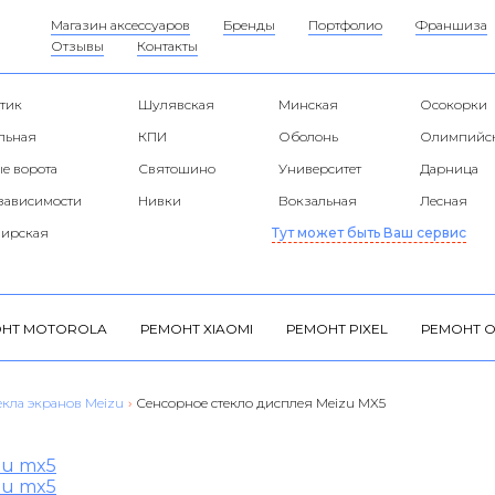
Магазин аксессуаров
Бренды
Портфолио
Франшиза
Отзывы
Контакты
тик
Шулявская
Минская
Осокорки
альная
КПИ
Оболонь
Олимпийс
е ворота
Святошино
Университет
Дарница
езависимости
Нивки
Вокзальная
Лесная
ирская
Тут может быть Ваш сервис
НТ MOTOROLA
РЕМОНТ XIAOMI
РЕМОНТ PIXEL
РЕМОНТ O
екла экранов Meizu
›
Сенсорное стекло дисплея Meizu MX5