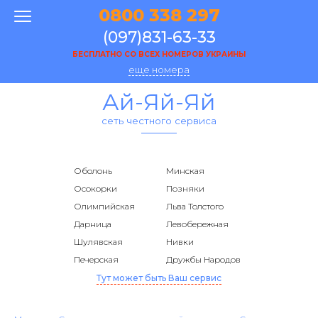
0800 338 297
(097)831-63-33
БЕСПЛАТНО СО ВСЕХ НОМЕРОВ УКРАИНЫ
еще номера
Ай-Яй-Яй
сеть честного сервиса
Оболонь
Минская
Осокорки
Позняки
Олимпийская
Льва Толстого
Дарница
Левобережная
Шулявская
Нивки
Печерская
Дружбы Народов
Тут может быть Ваш сервис