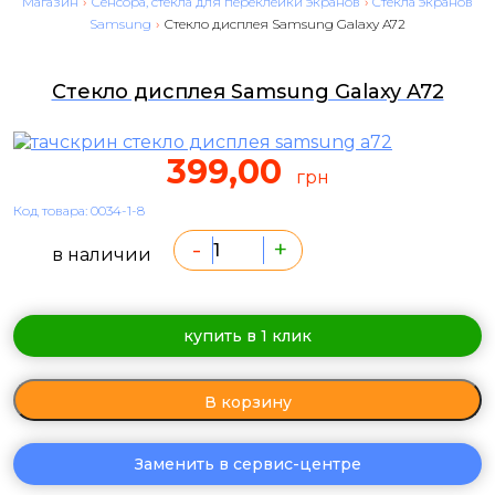
Магазин
›
Сенсора, стекла для переклейки экранов
›
Cтекла экранов
Samsung
›
Стекло дисплея Samsung Galaxy A72
Стекло дисплея Samsung Galaxy A72
399,00
грн
Код товара: 0034-1-8
-
+
в наличии
купить в 1 клик
В корзину
Заменить в сервис-центре