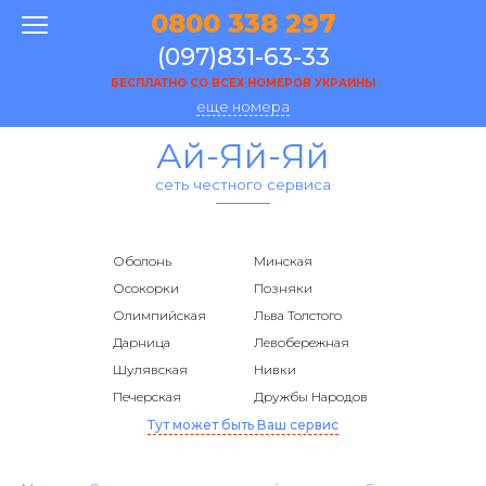
0800 338 297
(097)831-63-33
БЕСПЛАТНО СО ВСЕХ НОМЕРОВ УКРАИНЫ
еще номера
Ай-Яй-Яй
сеть честного сервиса
Оболонь
Минская
Осокорки
Позняки
Олимпийская
Льва Толстого
Дарница
Левобережная
Шулявская
Нивки
Печерская
Дружбы Народов
Тут может быть Ваш сервис