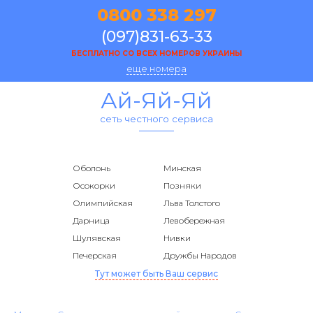
0800 338 297
(097)831-63-33
БЕСПЛАТНО СО ВСЕХ НОМЕРОВ УКРАИНЫ
еще номера
Ай-Яй-Яй
сеть честного сервиса
Оболонь
Минская
Осокорки
Позняки
Олимпийская
Льва Толстого
Дарница
Левобережная
Шулявская
Нивки
Печерская
Дружбы Народов
Тут может быть Ваш сервис