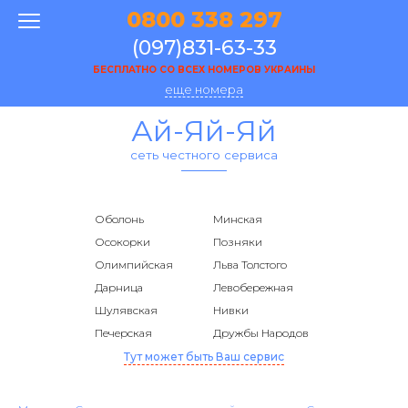
0800 338 297
(097)831-63-33
БЕСПЛАТНО СО ВСЕХ НОМЕРОВ УКРАИНЫ
еще номера
Ай-Яй-Яй
сеть честного сервиса
Оболонь
Минская
Осокорки
Позняки
Олимпийская
Льва Толстого
Дарница
Левобережная
Шулявская
Нивки
Печерская
Дружбы Народов
Тут может быть Ваш сервис