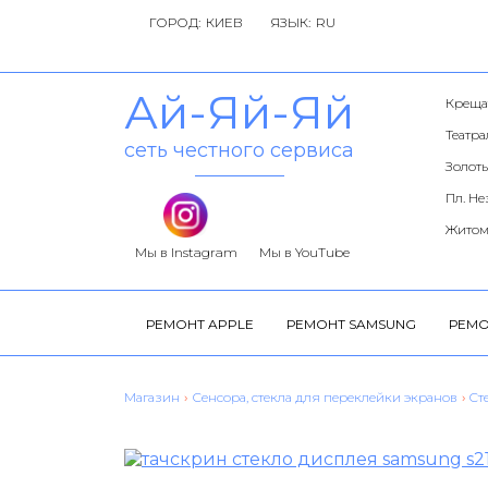
ГОРОД:
ЯЗЫК:
Ай-Яй-Яй
Креща
Театр
сеть честного сервиса
Золоты
Пл. Н
Житом
Мы в Instagram
Мы в YouTube
РЕМОНТ APPLE
РЕМОНТ SAMSUNG
РЕМО
Магазин
›
Сенсора, стекла для переклейки экранов
›
Cт