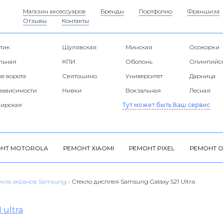
Магазин аксессуаров
Бренды
Портфолио
Франшиза
Отзывы
Контакты
тик
Шулявская
Минская
Осокорки
альная
КПИ
Оболонь
Олимпийс
е ворота
Святошино
Университет
Дарница
езависимости
Нивки
Вокзальная
Лесная
ирская
Тут может быть Ваш сервис
НТ MOTOROLA
РЕМОНТ XIAOMI
РЕМОНТ PIXEL
РЕМОНТ O
екла экранов Samsung
›
Стекло дисплея Samsung Galaxy S21 Ultra