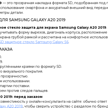
9
— это прозрачная накладка формата 5D, подобранная под 
спользование смартфона и аккуратный внешний вид передне
метры детали.
ЛЯ SAMSUNG GALAXY A20 2019
ое стекло защита для экрана Samsung Galaxy A20 2019
учитывать форму вырезов, диагональ корпуса, расположение
крана грубой рамкой и рассчитана на комфортное использов
5D защитное стекло Samsung Galaxy S6
.
АКАЗА
D.
9.
руглёнными краями по формату 5D.
о визуального покрытия.
 прозрачностью.
м использовании.
 партии поставки.
оем против следов пальцев.
0 2019: перед заказом
вместимость у онлайн-консультанта на сайте: обычно ответ 
axy A20 2019
, чтобы сверить устройство с разделом по бренд