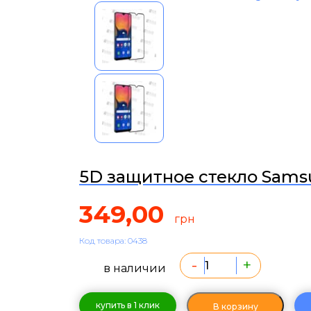
5D защитное стекло Samsu
349,00
грн
Код товара: 0438
-
+
в наличии
купить в 1 клик
В корзину