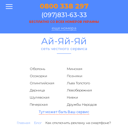
0800 338 297
(097)831-63-33
БЕСПЛАТНО СО ВСЕХ НОМЕРОВ УКРАИНЫ
еще номера
Ай-Яй-Яй
сеть честного сервиса
Оболонь
Минская
Осокорки
Позняки
Олимпийская
Льва Толстого
Дарница
Левобережная
Шулявская
Нивки
Печерская
Дружбы Народов
Тут может быть Ваш сервис
Главная
Блог
Как отключить рекламу на смартфоне?