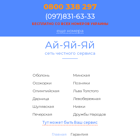
0800 338 297
(097)831-63-33
БЕСПЛАТНО СО ВСЕХ НОМЕРОВ УКРАИНЫ
еще номера
Ай-Яй-Яй
сеть честного сервиса
Оболонь
Минская
Осокорки
Позняки
Олимпийская
Льва Толстого
Дарница
Левобережная
Шулявская
Нивки
Печерская
Дружбы Народов
Тут может быть Ваш сервис
Главная
Гарантия