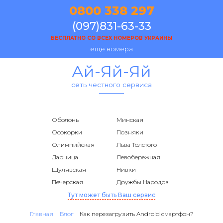
0800 338 297
(097)831-63-33
БЕСПЛАТНО СО ВСЕХ НОМЕРОВ УКРАИНЫ
еще номера
Ай-Яй-Яй
сеть честного сервиса
Оболонь
Минская
Осокорки
Позняки
Олимпийская
Льва Толстого
Дарница
Левобережная
Шулявская
Нивки
Печерская
Дружбы Народов
Тут может быть Ваш сервис
Главная
Блог
Как перезагрузить Android смартфон?