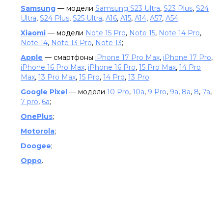
Samsung
— модели
Samsung S23 Ultra
,
S23 Plus
,
S24
Ultra
,
S24 Plus
,
S25 Ultra
,
A16
,
A15
,
A14
,
A57
,
A54
;
Xiaomi
— модели
Note 15 Pro
,
Note 15
,
Note 14 Pro
,
Note 14
,
Note 13 Pro
,
Note 13
;
Apple
— смартфоны
iPhone 17 Pro Max
,
iPhone 17 Pro
,
iPhone 16 Pro Max
,
iPhone 16 Pro
,
15 Pro Max
,
14 Pro
Max
,
13 Pro Max
,
15 Pro
,
14 Pro
,
13 Pro
;
Google Pixel
— модели
10 Pro
,
10a
,
9 Pro
,
9a
,
8a
,
8
,
7a
,
7 pro
,
6a
;
OnePlus
;
Motorola
;
Doogee
;
Oppo
.