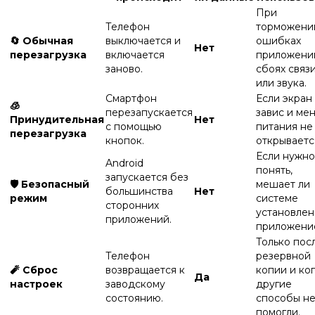
При
Телефон
торможени
🔄 Обычная
выключается и
ошибках
Нет
перезагрузка
включается
приложени
заново.
сбоях связ
или звука.
Смартфон
Если экран
🧊
перезапускается
завис и ме
Принудительная
Нет
с помощью
питания не
перезагрузка
кнопок.
открываетс
Если нужно
Android
понять,
запускается без
🛡️ Безопасный
мешает ли
большинства
Нет
режим
системе
сторонних
установле
приложений.
приложени
Только пос
Телефон
резервной
🧨 Сброс
возвращается к
копии и ко
Да
настроек
заводскому
другие
состоянию.
способы н
помогли.