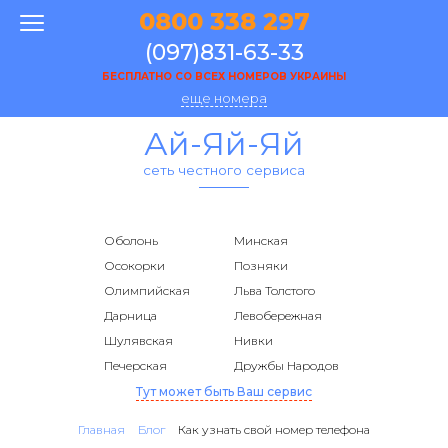
0800 338 297
(097)831-63-33
БЕСПЛАТНО СО ВСЕХ НОМЕРОВ УКРАИНЫ
еще номера
Ай-Яй-Яй
сеть честного сервиса
Оболонь
Минская
Осокорки
Позняки
Олимпийская
Льва Толстого
Дарница
Левобережная
Шулявская
Нивки
Печерская
Дружбы Народов
Тут может быть Ваш сервис
Главная
Блог
Как узнать свой номер телефона