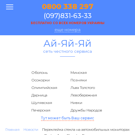
0800 338 297
(097)831-63-33
БЕСПЛАТНО СО ВСЕХ НОМЕРОВ УКРАИНЫ
еще номера
Ай-Яй-Яй
сеть честного сервиса
Оболонь
Минская
Осокорки
Позняки
Олимпийская
Льва Толстого
Дарница
Левобережная
Шулявская
Нивки
Печерская
Дружбы Народов
Тут может быть Ваш сервис
Главная
Новости
Переклейка стекла на автомобильных мониторах