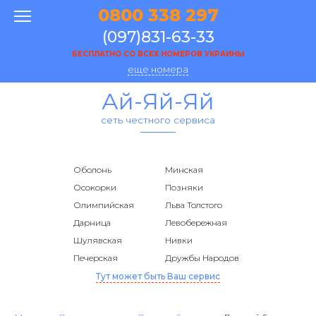
0800 338 297
(097)831-63-33
БЕСПЛАТНО СО ВСЕХ НОМЕРОВ УКРАИНЫ
еще номера
Ай-Яй-Яй
сеть честного сервиса
Оболонь
Минская
Осокорки
Позняки
Олимпийская
Льва Толстого
Дарница
Левобережная
Шулявская
Нивки
Печерская
Дружбы Народов
Тут может быть Ваш сервис