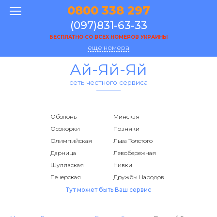
0800 338 297
(097)831-63-33
БЕСПЛАТНО СО ВСЕХ НОМЕРОВ УКРАИНЫ
еще номера
Ай-Яй-Яй
сеть честного сервиса
Оболонь
Минская
Осокорки
Позняки
Олимпийская
Льва Толстого
Дарница
Левобережная
Шулявская
Нивки
Печерская
Дружбы Народов
Тут может быть Ваш сервис