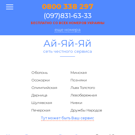
0800 338 297
(097)831-63-33
БЕСПЛАТНО СО ВСЕХ НОМЕРОВ УКРАИНЫ
еще номера
Ай-Яй-Яй
сеть честного сервиса
Оболонь
Минская
Осокорки
Позняки
Олимпийская
Льва Толстого
Дарница
Левобережная
Шулявская
Нивки
Печерская
Дружбы Народов
Тут может быть Ваш сервис