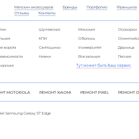
Магазин аксессуаров
Бренды
Портфолио
Франшиза
Отзывы
Контакты
тик
Шулявская
Минская
Осокорки
альная
КПИ
Оболонь
Олимпийс
е ворота
Святошино
Университет
Дарница
езависимости
Нивки
Вокзальная
Лесная
ирская
Тут может быть Ваш сервис
НТ MOTOROLA
РЕМОНТ XIAOMI
РЕМОНТ PIXEL
РЕМОНТ O
ей Samsung Galaxy S7 Edge