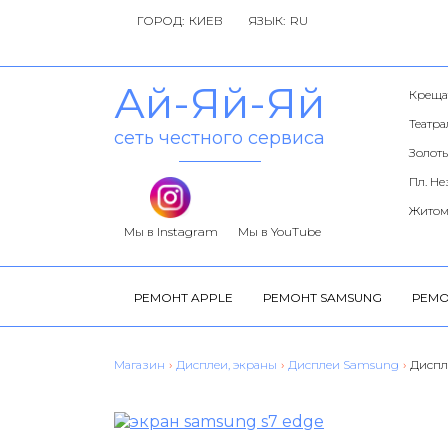
ГОРОД:
ЯЗЫК:
Ай-Яй-Яй
Креща
Театр
сеть честного сервиса
Золоты
Пл. Н
Житом
Мы в Instagram
Мы в YouTube
РЕМОНТ APPLE
РЕМОНТ SAMSUNG
РЕМО
Магазин
›
Дисплеи, экраны
›
Дисплеи Samsung
›
Диспл