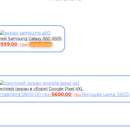
ей Samsung Galaxy A50 A505
2999,00
грн
подробнее
сплей (экран в сборе) Google Pixel 4XL
тавляла 5800,00 грн.
5600,00
Текущая цена: 5600,
грн