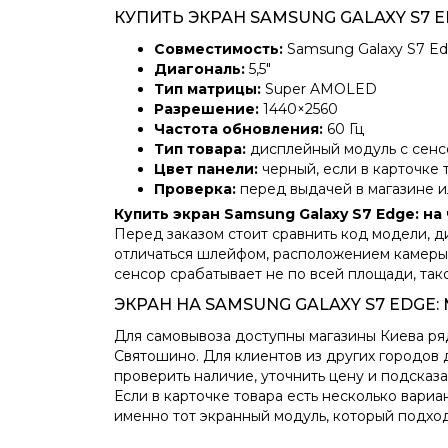
КУПИТЬ ЭКРАН SAMSUNG GALAXY S7
Совместимость:
Samsung Galaxy S7 E
Диагональ:
5,5″
Тип матрицы:
Super AMOLED
Разрешение:
1440×2560
Частота обновления:
60 Гц
Тип товара:
дисплейный модуль с сенс
Цвет панели:
черный, если в карточке 
Проверка:
перед выдачей в магазине и
Купить экран Samsung Galaxy S7 Edge: на
Перед заказом стоит сравнить код модели, д
отличаться шлейфом, расположением камеры,
сенсор срабатывает не по всей площади, та
ЭКРАН НА SAMSUNG GALAXY S7 EDGE:
Для самовывоза доступны магазины Киева ряд
Святошино. Для клиентов из других городов 
проверить наличие, уточнить цену и подсказ
Если в карточке товара есть несколько вари
именно тот экранный модуль, который подхо