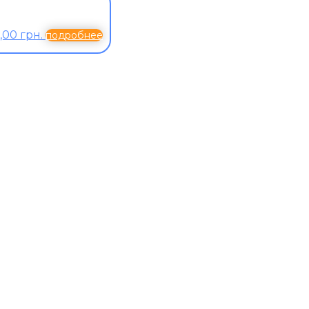
,00 грн.
подробнее
К
оним!