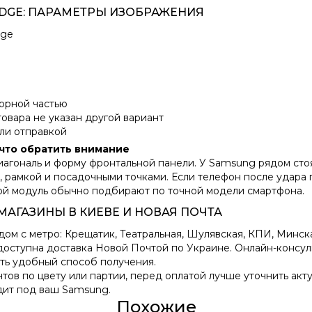
 EDGE: ПАРАМЕТРЫ ИЗОБРАЖЕНИЯ
dge
орной частью
товара не указан другой вариант
ли отправкой
 что обратить внимание
иагональ и форму фронтальной панели. У Samsung рядом сто
 рамкой и посадочными точками. Если телефон после удара 
кой модуль обычно подбирают по точной модели смартфона.
 МАГАЗИНЫ В КИЕВЕ И НОВАЯ ПОЧТА
ом с метро: Крещатик, Театральная, Шулявская, КПИ, Минска
доступна доставка Новой Почтой по Украине. Онлайн-консуль
ать удобный способ получения.
антов по цвету или партии, перед оплатой лучше уточнить ак
дит под ваш Samsung.
Похожие