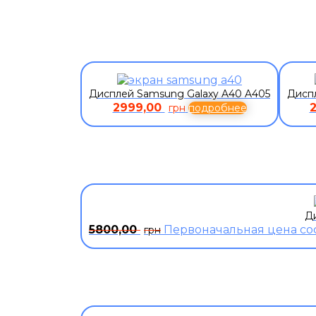
Дисплей Samsung Galaxy A40 A405
Диспл
2999,00
грн
подробнее
Ди
5800,00
Первоначальная цена сос
грн