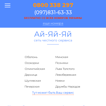
0800 338 297
(097)831-63-33
БЕСПЛАТНО СО ВСЕХ НОМЕРОВ УКРАИНЫ
еще номера
Ай-Яй-Яй
сеть честного сервиса
Оболонь
Минская
Осокорки
Позняки
Олимпийская
Льва Толстого
Дарница
Левобережная
Шулявская
Нивки
Печерская
Дружбы Народов
Тут может быть Ваш сервис