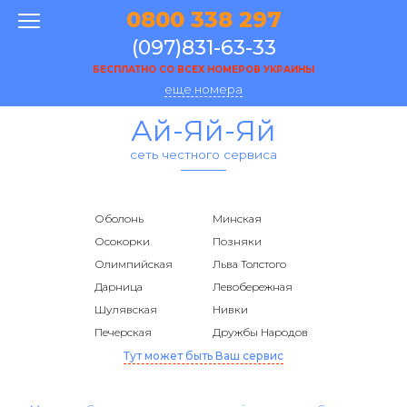
0800 338 297
(097)831-63-33
БЕСПЛАТНО СО ВСЕХ НОМЕРОВ УКРАИНЫ
еще номера
Ай-Яй-Яй
сеть честного сервиса
Оболонь
Минская
Осокорки
Позняки
Олимпийская
Льва Толстого
Дарница
Левобережная
Шулявская
Нивки
Печерская
Дружбы Народов
Тут может быть Ваш сервис