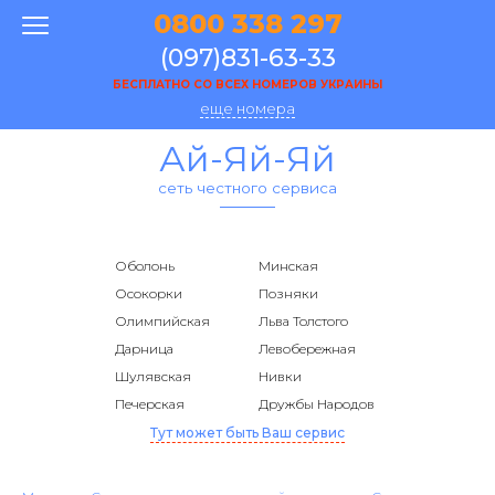
0800 338 297
(097)831-63-33
БЕСПЛАТНО СО ВСЕХ НОМЕРОВ УКРАИНЫ
еще номера
Ай-Яй-Яй
сеть честного сервиса
Оболонь
Минская
Осокорки
Позняки
Олимпийская
Льва Толстого
Дарница
Левобережная
Шулявская
Нивки
Печерская
Дружбы Народов
Тут может быть Ваш сервис