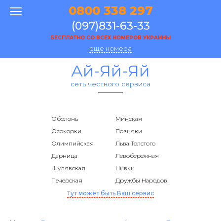
0800 338 297
(097)831-63-33
БЕСПЛАТНО СО ВСЕХ НОМЕРОВ УКРАИНЫ
еще номера
Ай-Яй-Яй
сеть честного сервиса
Оболонь
Минская
Осокорки
Позняки
Олимпийская
Льва Толстого
Дарница
Левобережная
Шулявская
Нивки
Печерская
Дружбы Народов
Тут может быть Ваш сервис