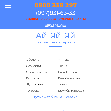
0800 338 297
(097)831-63-33
БЕСПЛАТНО СО ВСЕХ НОМЕРОВ УКРАИНЫ
еще номера
Ай-Яй-Яй
сеть честного сервиса
Оболонь
Минская
Осокорки
Позняки
Олимпийская
Льва Толстого
Дарница
Левобережная
Шулявская
Нивки
Печерская
Дружбы Народов
Тут может быть Ваш сервис