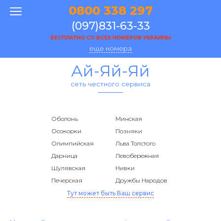
0800 338 297
(097)831-63-33
БЕСПЛАТНО СО ВСЕХ НОМЕРОВ УКРАИНЫ
еще номера
Ай-Яй-Яй
сеть честного сервиса
Оболонь
Минская
Осокорки
Позняки
Олимпийская
Льва Толстого
Дарница
Левобережная
Шулявская
Нивки
Печерская
Дружбы Народов
Тут может быть Ваш сервис