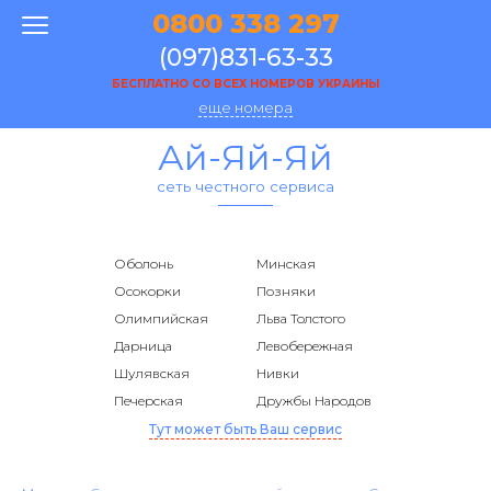
0800 338 297
(097)831-63-33
БЕСПЛАТНО СО ВСЕХ НОМЕРОВ УКРАИНЫ
еще номера
Ай-Яй-Яй
сеть честного сервиса
Оболонь
Минская
Осокорки
Позняки
Олимпийская
Льва Толстого
Дарница
Левобережная
Шулявская
Нивки
Печерская
Дружбы Народов
Тут может быть Ваш сервис