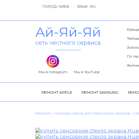
ГОРОД:
ЯЗЫК:
Ай-Яй-Яй
Креща
Театр
сеть честного сервиса
Золоты
Пл. Н
Житом
Мы в Instagram
Мы в YouTube
РЕМОНТ APPLE
РЕМОНТ SAMSUNG
РЕМО
Магазин
›
Сенсора, стекла для переклейки экранов
›
Cт