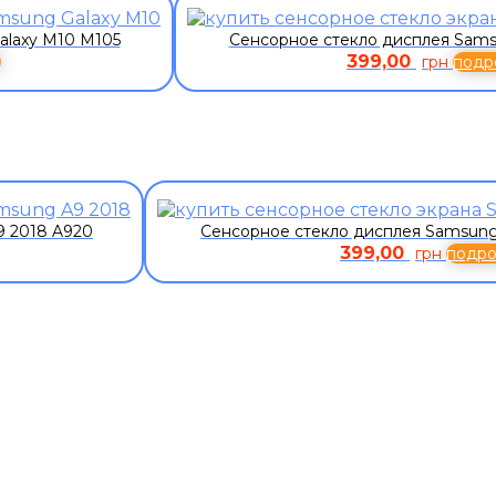
alaxy M10 M105
Сенсорное стекло дисплея Sams
399,00
е
грн
подр
9 2018 A920
Сенсорное стекло дисплея Samsung
399,00
грн
подр
ЗАКАЗАТЬ ЗВОНО