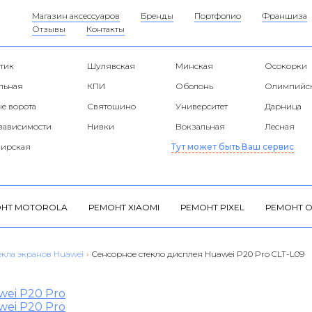
Магазин аксессуаров
Бренды
Портфолио
Франшиза
Отзывы
Контакты
тик
Шулявская
Минская
Осокорки
альная
КПИ
Оболонь
Олимпийс
е ворота
Святошино
Университет
Дарница
езависимости
Нивки
Вокзальная
Лесная
ирская
Тут может быть Ваш сервис
НТ MOTOROLA
РЕМОНТ XIAOMI
РЕМОНТ PIXEL
РЕМОНТ O
екла экранов Huawei
›
Сенсорное стекло дисплея Huawei P20 Pro CLT-L09