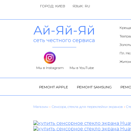
ГОРОД:
ЯЗЫК:
Ай-Яй-Яй
Креща
Театр
сеть честного сервиса
Золоты
Пл. Н
Житом
Мы в Instagram
Мы в YouTube
РЕМОНТ APPLE
РЕМОНТ SAMSUNG
РЕМО
Магазин
›
Сенсора, стекла для переклейки экранов
›
Cт