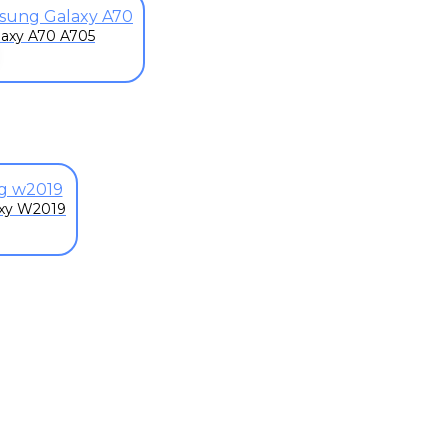
axy A70 A705
xy W2019
К