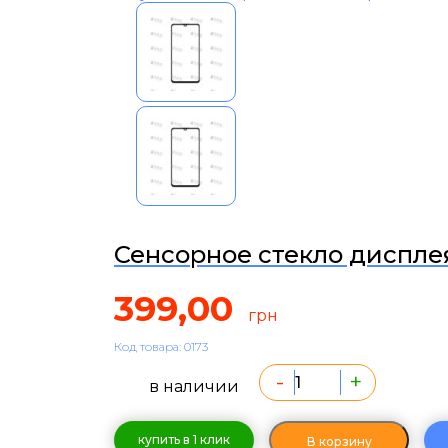
Сенсорное стекло диспле
399,00
грн
Код товара: 0173
-
+
в наличии
купить в 1 клик
В корзину