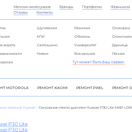
Магазин аксессуаров
Бренды
Портфолио
Франшиза
Отзывы
Контакты
тик
Шулявская
Минская
Осокорки
альная
КПИ
Оболонь
Олимпийс
е ворота
Святошино
Университет
Дарница
езависимости
Нивки
Вокзальная
Лесная
ирская
Тут может быть Ваш сервис
НТ MOTOROLA
РЕМОНТ XIAOMI
РЕМОНТ PIXEL
РЕМОНТ O
екла экранов Huawei
›
Сенсорное стекло дисплея Huawei P30 Lite MAR-L01A