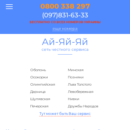
0800 338 297
(097)831-63-33
БЕСПЛАТНО СО ВСЕХ НОМЕРОВ УКРАИНЫ
еще номера
Ай-Яй-Яй
сеть честного сервиса
Оболонь
Минская
Осокорки
Позняки
Олимпийская
Льва Толстого
Дарница
Левобережная
Шулявская
Нивки
Печерская
Дружбы Народов
Тут может быть Ваш сервис