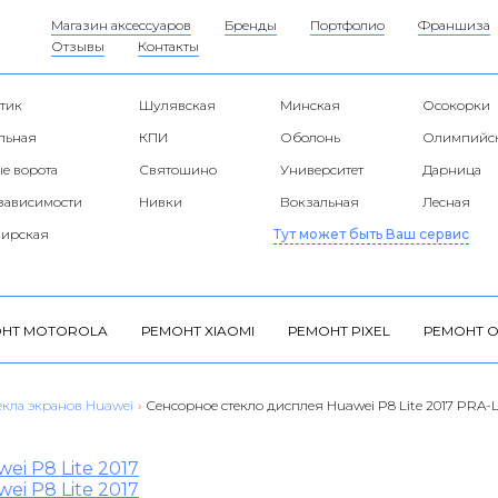
Магазин аксессуаров
Бренды
Портфолио
Франшиза
Отзывы
Контакты
тик
Шулявская
Минская
Осокорки
альная
КПИ
Оболонь
Олимпийс
е ворота
Святошино
Университет
Дарница
езависимости
Нивки
Вокзальная
Лесная
ирская
Тут может быть Ваш сервис
НТ MOTOROLA
РЕМОНТ XIAOMI
РЕМОНТ PIXEL
РЕМОНТ O
екла экранов Huawei
›
Сенсорное стекло дисплея Huawei P8 Lite 2017 PRA-