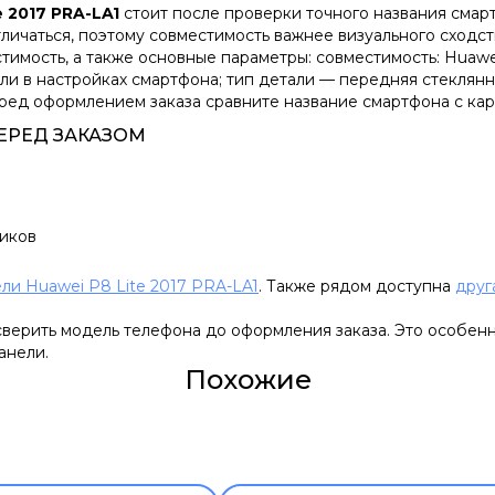
 2017 PRA-LA1
стоит после проверки точного названия смар
личаться, поэтому совместимость важнее визуального сходст
тимость, а также основные параметры: совместимость: Huawei
ли в настройках смартфона; тип детали — передняя стеклян
еред оформлением заказа сравните название смартфона с кар
ЕРЕД ЗАКАЗОМ
чиков
ли Huawei P8 Lite 2017 PRA-LA1
. Также рядом доступна
друг
сверить модель телефона до оформления заказа. Это особен
анели.
Похожие