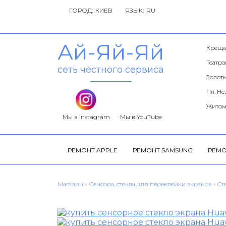
ГОРОД:
ЯЗЫК:
Ай-Яй-Яй
Креща
Театр
сеть честного сервиса
Золоты
Пл. Н
Житом
Мы в Instagram
Мы в YouTube
РЕМОНТ APPLE
РЕМОНТ SAMSUNG
РЕМО
Магазин
›
Сенсора, стекла для переклейки экранов
›
Cт