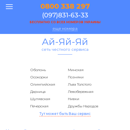
0800 338 297
(097)831-63-33
БЕСПЛАТНО СО ВСЕХ НОМЕРОВ УКРАИНЫ
еще номера
Ай-Яй-Яй
сеть честного сервиса
Оболонь
Минская
Осокорки
Позняки
Олимпийская
Льва Толстого
Дарница
Левобережная
Шулявская
Нивки
Печерская
Дружбы Народов
Тут может быть Ваш сервис