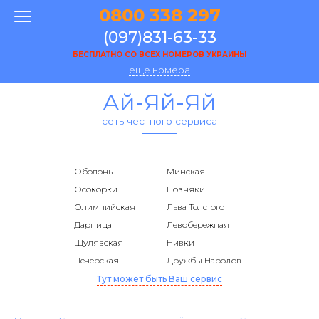
0800 338 297
(097)831-63-33
БЕСПЛАТНО СО ВСЕХ НОМЕРОВ УКРАИНЫ
еще номера
Ай-Яй-Яй
сеть честного сервиса
Оболонь
Минская
Осокорки
Позняки
Олимпийская
Льва Толстого
Дарница
Левобережная
Шулявская
Нивки
Печерская
Дружбы Народов
Тут может быть Ваш сервис