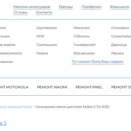
Магазин аксессуаров
Бренды
Портфолио
Франшиза
Отзывы
Контакты
тик
Шулявская
Минская
Осокорки
альная
КПИ
Оболонь
Олимпийс
е ворота
Святошино
Университет
Дарница
езависимости
Нивки
Вокзальная
Лесная
ирская
Тут может быть Ваш сервис
НТ MOTOROLA
РЕМОНТ XIAOMI
РЕМОНТ PIXEL
РЕМОНТ O
екла экранов Nokia
›
Сенсорное стекло дисплея Nokia 3 TA-1032