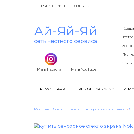
ГОРОД:
ЯЗЫК:
Ай-Яй-Яй
Креща
Театр
сеть честного сервиса
Золоты
Пл. Н
Житом
Мы в Instagram
Мы в YouTube
РЕМОНТ APPLE
РЕМОНТ SAMSUNG
РЕМО
Магазин
›
Сенсора, стекла для переклейки экранов
›
Cт