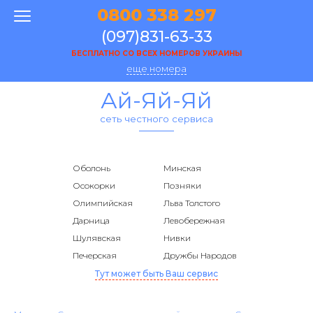
0800 338 297
(097)831-63-33
БЕСПЛАТНО СО ВСЕХ НОМЕРОВ УКРАИНЫ
еще номера
Ай-Яй-Яй
сеть честного сервиса
Оболонь
Минская
Осокорки
Позняки
Олимпийская
Льва Толстого
Дарница
Левобережная
Шулявская
Нивки
Печерская
Дружбы Народов
Тут может быть Ваш сервис