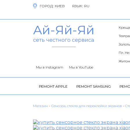
ГОРОД:
ЯЗЫК:
Ай-Яй-Яй
Креща
Театр
сеть честного сервиса
Золоты
Пл. Н
Житом
Мы в Instagram
Мы в YouTube
РЕМОНТ APPLE
РЕМОНТ SAMSUNG
РЕМО
Магазин
›
Сенсора, стекла для переклейки экранов
›
Cт