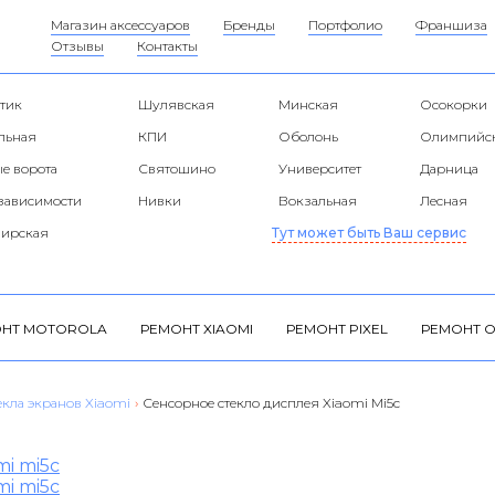
Магазин аксессуаров
Бренды
Портфолио
Франшиза
Отзывы
Контакты
тик
Шулявская
Минская
Осокорки
альная
КПИ
Оболонь
Олимпийс
е ворота
Святошино
Университет
Дарница
езависимости
Нивки
Вокзальная
Лесная
ирская
Тут может быть Ваш сервис
НТ MOTOROLA
РЕМОНТ XIAOMI
РЕМОНТ PIXEL
РЕМОНТ O
екла экранов Xiaomi
›
Сенсорное стекло дисплея Xiaomi Mi5c