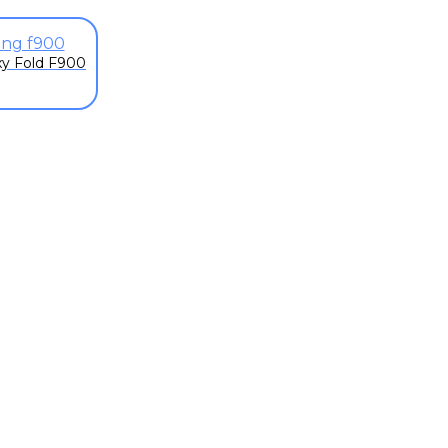
y Fold F900
К
оним!