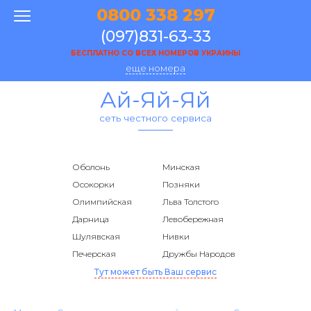
0800 338 297
(097)831-63-33
БЕСПЛАТНО СО ВСЕХ НОМЕРОВ УКРАИНЫ
еще номера
Ай-Яй-Яй
сеть честного сервиса
Оболонь
Минская
Осокорки
Позняки
Олимпийская
Льва Толстого
Дарница
Левобережная
Шулявская
Нивки
Печерская
Дружбы Народов
Тут может быть Ваш сервис