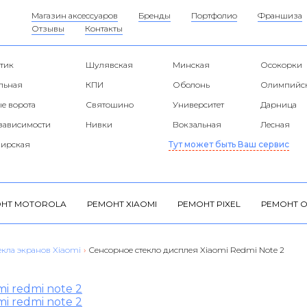
Магазин аксессуаров
Бренды
Портфолио
Франшиза
Отзывы
Контакты
тик
Шулявская
Минская
Осокорки
альная
КПИ
Оболонь
Олимпийс
е ворота
Святошино
Университет
Дарница
езависимости
Нивки
Вокзальная
Лесная
ирская
Тут может быть Ваш сервис
НТ MOTOROLA
РЕМОНТ XIAOMI
РЕМОНТ PIXEL
РЕМОНТ O
екла экранов Xiaomi
›
Сенсорное стекло дисплея Xiaomi Redmi Note 2