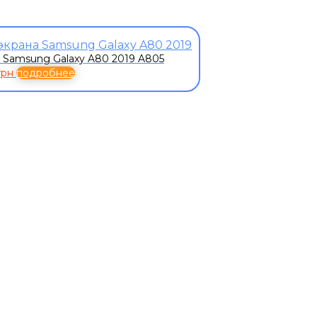
 Samsung Galaxy A80 2019 A805
грн
подробнее
К
оним!