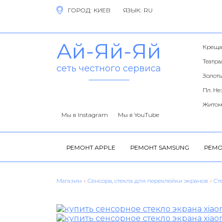
ГОРОД:
ЯЗЫК:
Ай-Яй-Яй
Креща
Театр
сеть честного сервиса
Золоты
Пл. Н
Житом
Мы в Instagram
Мы в YouTube
РЕМОНТ APPLE
РЕМОНТ SAMSUNG
РЕМО
Магазин
›
Сенсора, стекла для переклейки экранов
›
Cт