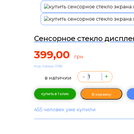
Сенсорное стекло дисплея
399,00
грн
Код товара: 0158
-
+
в наличии
купить в 1 клик
В корзину
455 человек уже купили