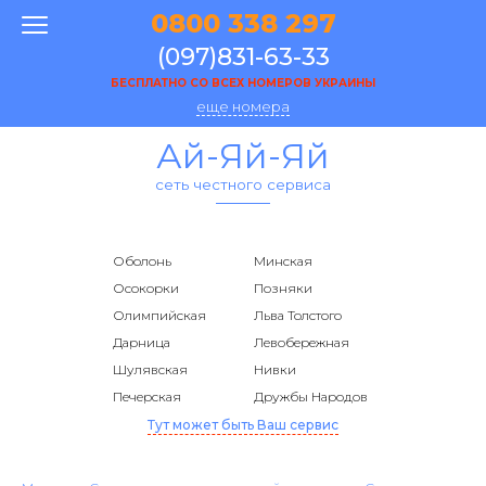
0800 338 297
(097)831-63-33
БЕСПЛАТНО СО ВСЕХ НОМЕРОВ УКРАИНЫ
еще номера
Ай-Яй-Яй
сеть честного сервиса
Оболонь
Минская
Осокорки
Позняки
Олимпийская
Льва Толстого
Дарница
Левобережная
Шулявская
Нивки
Печерская
Дружбы Народов
Тут может быть Ваш сервис