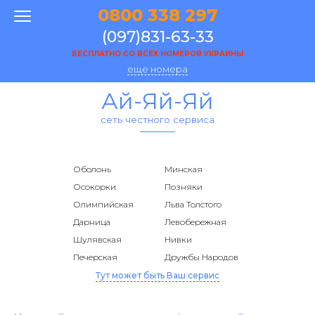
0800 338 297
(097)831-63-33
БЕСПЛАТНО СО ВСЕХ НОМЕРОВ УКРАИНЫ
еще номера
Ай-Яй-Яй
сеть честного сервиса
Оболонь
Минская
Осокорки
Позняки
Олимпийская
Льва Толстого
Дарница
Левобережная
Шулявская
Нивки
Печерская
Дружбы Народов
Тут может быть Ваш сервис