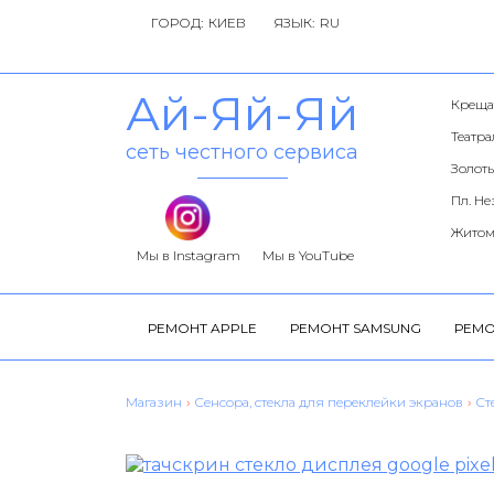
ГОРОД:
ЯЗЫК:
Ай-Яй-Яй
Креща
Театр
сеть честного сервиса
Золоты
Пл. Н
Житом
Мы в Instagram
Мы в YouTube
РЕМОНТ APPLE
РЕМОНТ SAMSUNG
РЕМО
Магазин
›
Сенсора, стекла для переклейки экранов
›
Ст