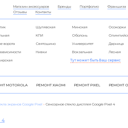
Магазин аксессуаров
Бренды
Портфолио
Франшиза
Отзывы
Контакты
тик
Шулявская
Минская
Осокорки
альная
КПИ
Оболонь
Олимпийс
е ворота
Святошино
Университет
Дарница
езависимости
Нивки
Вокзальная
Лесная
ирская
Тут может быть Ваш сервис
НТ MOTOROLA
РЕМОНТ XIAOMI
РЕМОНТ PIXEL
РЕМОНТ O
екла экранов Google Pixel
›
Сенсорное стекло дисплея Google Pixel 4