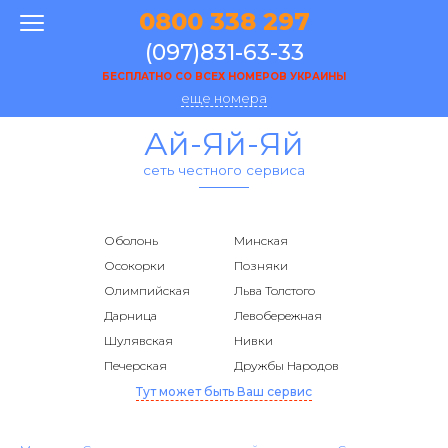
0800 338 297
(097)831-63-33
БЕСПЛАТНО СО ВСЕХ НОМЕРОВ УКРАИНЫ
еще номера
Ай-Яй-Яй
сеть честного сервиса
Оболонь
Минская
Осокорки
Позняки
Олимпийская
Льва Толстого
Дарница
Левобережная
Шулявская
Нивки
Печерская
Дружбы Народов
Тут может быть Ваш сервис