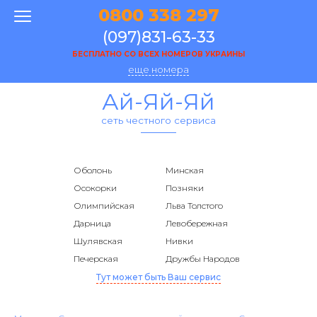
0800 338 297
(097)831-63-33
БЕСПЛАТНО СО ВСЕХ НОМЕРОВ УКРАИНЫ
еще номера
Ай-Яй-Яй
сеть честного сервиса
Оболонь
Минская
Осокорки
Позняки
Олимпийская
Льва Толстого
Дарница
Левобережная
Шулявская
Нивки
Печерская
Дружбы Народов
Тут может быть Ваш сервис