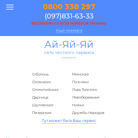
0800 338 297
(097)831-63-33
БЕСПЛАТНО СО ВСЕХ НОМЕРОВ УКРАИНЫ
еще номера
Ай-Яй-Яй
сеть честного сервиса
Оболонь
Минская
Осокорки
Позняки
Олимпийская
Льва Толстого
Дарница
Левобережная
Шулявская
Нивки
Печерская
Дружбы Народов
Тут может быть Ваш сервис