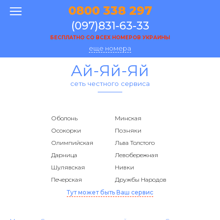
0800 338 297
(097)831-63-33
БЕСПЛАТНО СО ВСЕХ НОМЕРОВ УКРАИНЫ
еще номера
Ай-Яй-Яй
сеть честного сервиса
Оболонь
Минская
Осокорки
Позняки
Олимпийская
Льва Толстого
Дарница
Левобережная
Шулявская
Нивки
Печерская
Дружбы Народов
Тут может быть Ваш сервис