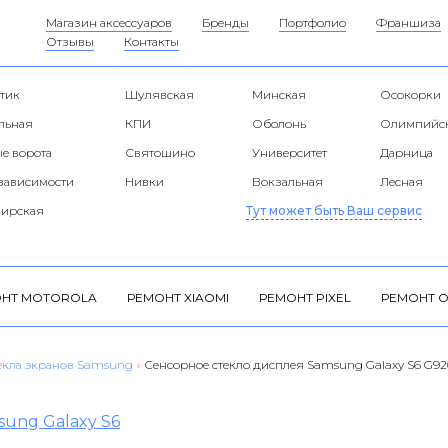
Магазин аксессуаров
Бренды
Портфолио
Франшиза
Отзывы
Контакты
тик
Шулявская
Минская
Осокорки
альная
КПИ
Оболонь
Олимпийс
е ворота
Святошино
Университет
Дарница
езависимости
Нивки
Вокзальная
Лесная
ирская
Тут может быть Ваш сервис
НТ MOTOROLA
РЕМОНТ XIAOMI
РЕМОНТ PIXEL
РЕМОНТ O
екла экранов Samsung
›
Сенсорное стекло дисплея Samsung Galaxy S6 G92