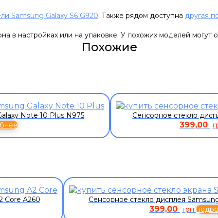
ли Samsung Galaxy S6 G920
. Также рядом доступна
другая п
а в настройках или на упаковке. У похожих моделей могут о
Похожие
laxy Note 10 Plus N975
Сенсорное стекло дисп
399,00
бнее
г
2 Core A260
Сенсорное стекло дисплея Samsung
399,00
грн
подр