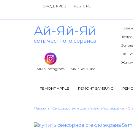
ГОРОД:
ЯЗЫК:
Ай-Яй-Яй
Креща
Театр
сеть честного сервиса
Золоты
Пл. Н
Житом
Мы в Instagram
Мы в YouTube
РЕМОНТ APPLE
РЕМОНТ SAMSUNG
РЕМО
Магазин
›
Сенсора, стекла для переклейки экранов
›
Cт