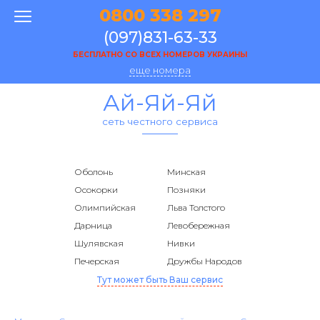
0800 338 297
(097)831-63-33
БЕСПЛАТНО СО ВСЕХ НОМЕРОВ УКРАИНЫ
еще номера
Ай-Яй-Яй
сеть честного сервиса
Оболонь
Минская
Осокорки
Позняки
Олимпийская
Льва Толстого
Дарница
Левобережная
Шулявская
Нивки
Печерская
Дружбы Народов
Тут может быть Ваш сервис