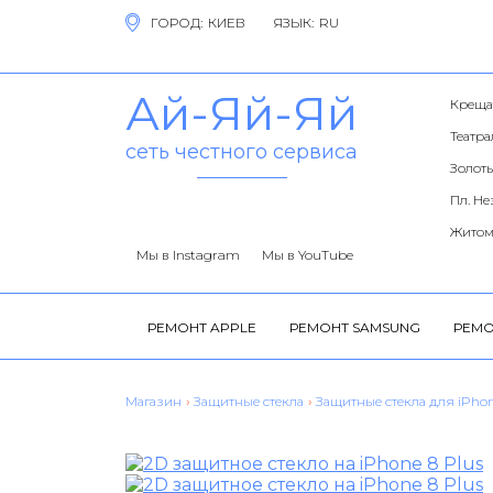
ГОРОД:
ЯЗЫК:
Ай-Яй-Яй
Креща
Театр
сеть честного сервиса
Золоты
Пл. Н
Житом
Мы в Instagram
Мы в YouTube
РЕМОНТ APPLE
РЕМОНТ SAMSUNG
РЕМО
Магазин
›
Защитные стекла
›
Защитные стекла для iPho