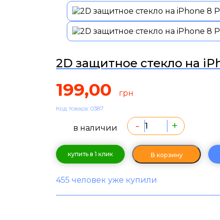
2D защитное стекло на iPh
199,00
грн
Код товара: 0387
-
+
в наличии
купить в 1 клик
В корзину
455 человек уже купили