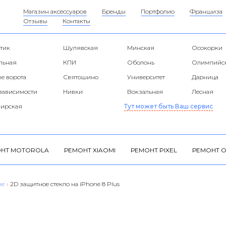
Магазин аксессуаров
Бренды
Портфолио
Франшиза
Отзывы
Контакты
тик
Шулявская
Минская
Осокорки
альная
КПИ
Оболонь
Олимпийс
е ворота
Святошино
Университет
Дарница
езависимости
Нивки
Вокзальная
Лесная
ирская
Тут может быть Ваш сервис
НТ MOTOROLA
РЕМОНТ XIAOMI
РЕМОНТ PIXEL
РЕМОНТ O
ne
›
2D защитное стекло на iPhone 8 Plus