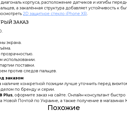
 диагональ корпуса, расположение датчиков и изгибы перед
льцев, а закалённая структура добавляет устойчивость к б
 посмотреть
2D защитное стекло iPhone XR
.
ТРЫЙ ЗАКАЗ
D.
ны экрана.
ъёма.
 прозрачностью.
м использовании.
 партии поставки.
оем против следов пальцев.
ед заказом
 а наличие конкретной позиции лучше уточнить перед визито
азделом по бренду и серии.
8 Plus
, оформите заказ на сайте. Онлайн-консультант быстро
а Новой Почтой по Украине, а также получение в магазинах 
Похожие