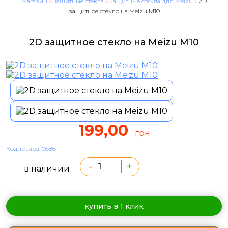
Магазин
›
Защитные стекла
›
Защитные стекла для Meizu
›
2D
защитное стекло на Meizu M10
2D защитное стекло на Meizu M10
199,00
грн
Код товара: 0686
-
+
в наличии
купить в 1 клик