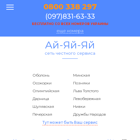
0800 338 297
(097)831-63-33
БЕСПЛАТНО СО ВСЕХ НОМЕРОВ УКРАИНЫ
еще номера
Ай-Яй-Яй
сеть честного сервиса
Оболонь
Минская
Осокорки
Позняки
Олимпийская
Льва Толстого
Дарница
Левобережная
Шулявская
Нивки
Печерская
Дружбы Народов
Тут может быть Ваш сервис