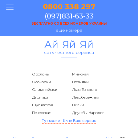
0800 338 297
(097)831-63-33
БЕСПЛАТНО СО ВСЕХ НОМЕРОВ УКРАИНЫ
еще номера
Ай-Яй-Яй
сеть честного сервиса
Оболонь
Минская
Осокорки
Позняки
Олимпийская
Льва Толстого
Дарница
Левобережная
Шулявская
Нивки
Печерская
Дружбы Народов
Тут может быть Ваш сервис