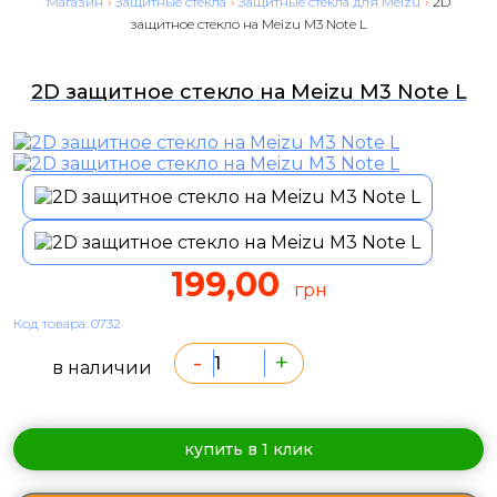
Магазин
›
Защитные стекла
›
Защитные стекла для Meizu
›
2D
защитное стекло на Meizu M3 Note L
2D защитное стекло на Meizu M3 Note L
199,00
грн
Код товара: 0732
-
+
в наличии
купить в 1 клик