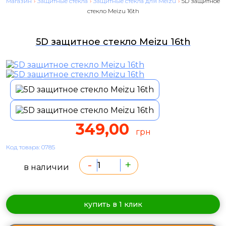
Магазин
›
Защитные стекла
›
Защитные стекла для Meizu
›
5D защитное
стекло Meizu 16th
5D защитное стекло Meizu 16th
349,00
грн
Код товара: 0785
-
+
в наличии
купить в 1 клик