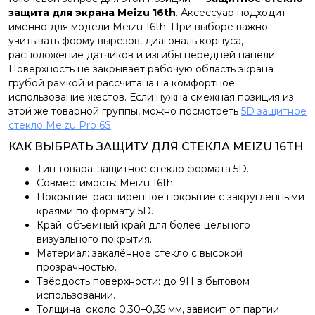
защита для экрана Meizu 16th
. Аксессуар подходит
именно для модели Meizu 16th. При выборе важно
учитывать форму вырезов, диагональ корпуса,
расположение датчиков и изгибы передней панели.
Поверхность не закрывает рабочую область экрана
грубой рамкой и рассчитана на комфортное
использование жестов. Если нужна смежная позиция из
этой же товарной группы, можно посмотреть
5D защитное
стекло Meizu Pro 6S
.
КАК ВЫБРАТЬ ЗАЩИТУ ДЛЯ СТЕКЛА MEIZU 16TH
Тип товара: защитное стекло формата 5D.
Совместимость: Meizu 16th.
Покрытие: расширенное покрытие с закруглёнными
краями по формату 5D.
Край: объёмный край для более цельного
визуального покрытия.
Материал: закалённое стекло с высокой
прозрачностью.
Твёрдость поверхности: до 9H в бытовом
использовании.
Толщина: около 0,30–0,35 мм, зависит от партии