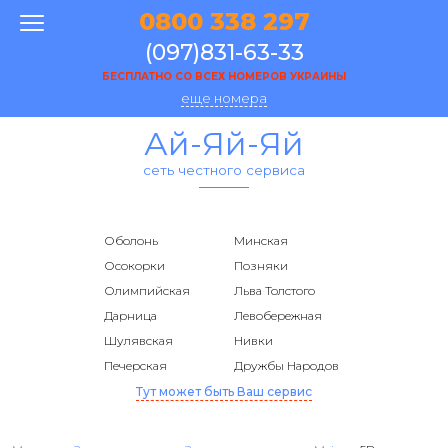
0800 338 297
(097)831-63-33
БЕСПЛАТНО СО ВСЕХ НОМЕРОВ УКРАИНЫ
еще номера
Ай-Яй-Яй
сеть честного сервиса
Оболонь
Минская
Осокорки
Позняки
Олимпийская
Льва Толстого
Дарница
Левобережная
Шулявская
Нивки
Печерская
Дружбы Народов
Тут может быть Ваш сервис